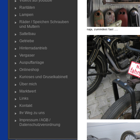
Videos auf youtube
Raritäten
Lampen
Räder / Speichen Schrauben
und Muttern
naja, zumindest fast ....
Sattelbau
Getriebe
Hinterradantrieb
Vergaser
Auspuffanlage
Onlineshop
Kurioses und Gruselkabinett
Über mich
Marktwert
Links
Kontakt
Ihr Weg zu uns
Impressum / AGB /
Datenschutzverordnung