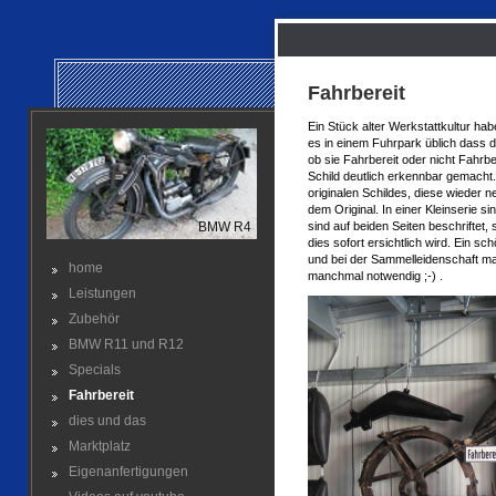
Fahrbereit
Ein Stück alter Werkstattkultur hab
es in einem Fuhrpark üblich dass
ob sie Fahrbereit oder nicht Fahrb
Schild deutlich erkennbar gemacht.
originalen Schildes, diese wieder 
dem Original. In einer Kleinserie sin
sind auf beiden Seiten beschriftet
BMW R4
dies sofort ersichtlich wird. Ein s
und bei der Sammelleidenschaft m
home
manchmal notwendig ;-) .
Leistungen
Zubehör
BMW R11 und R12
Specials
Fahrbereit
dies und das
Marktplatz
Eigenanfertigungen